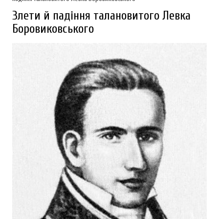
Злети й падіння талановитого Левка
Боровиковського