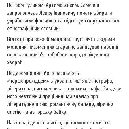
Петром Гулаком-Артемовським. Саме він
запропонував Левку Івановичу почати збирати
український фольклор та підготувати український
етнографічний словник.
Відтоді при кожній мандрівці, зустрічі з людьми
молодий письменник старанно записував народні
перекази, повір’я, забобони, поради лікування
хвороб.
Недаремно нині його називають
«першопрохідцем» в україністиці як етнографа,
літератора, письменника та лексикографа. Завдяки
його невтомній праці нині ми знаємо про
літературну пісню, романтичну баладу, ліричну
елегію та авторську байку.
На жаль, єдиною книгою, що вийшла за життя