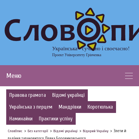
Українська - сучасно і своєчасно!
Проект Університету Грінченка
Меню
Правова грамота
Відомі українці
Українська з перцем
Мандрівки
Коротюлька
Наминайки
Практики успіху
Злети й
СловОпис
Без категорії
Відомі українці
Відкрий Україну
падіння талановитого Левка Боровиковського