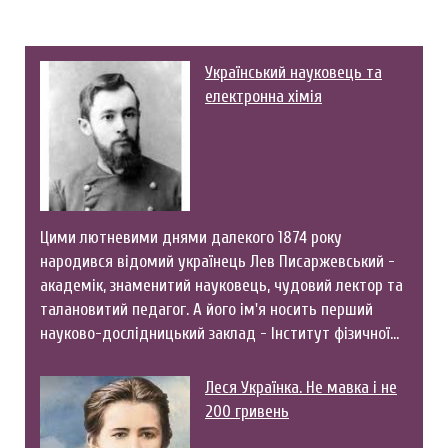
Український науковець та
електронна хімія
Цими лютневими днями далекого 1874 року
народився відомий українець Лев Писаржевський -
академік, знаменитий науковець, чудовий лектор та
талановитий педагог. А його ім'я носить перший
науково-дослідницький заклад - Інститут фізичної…
Леся Українка. Не мавка і не
200 гривень