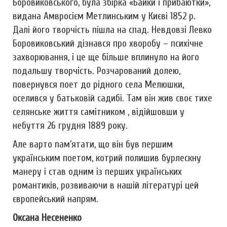
Боровиковського, була збірка «Байки і прибаютки»,
видана Амвросієм Метлинським у Києві 1852 p.
Далі його творчість пішла на спад. Невдовзі Левко
Боровиковський дізнався про хворобу – психічне
захворювання, і це ще більше вплинуло на його
подальшу творчість. Розчарований долею,
повернувся поет до рідного села Мелюшки,
оселився у батьковій садибі. Там він жив своє тихе
селянське життя самітником , відійшовши у
небуття 26 грудня 1889 року.
Але варто пам’ятати, що він був першим
українським поетом, котрий полишив бурлескну
манеру і став одним із перших українських
романтиків, розвиваючи в нашій літературі цей
європейський напрям.
Оксана Несененко