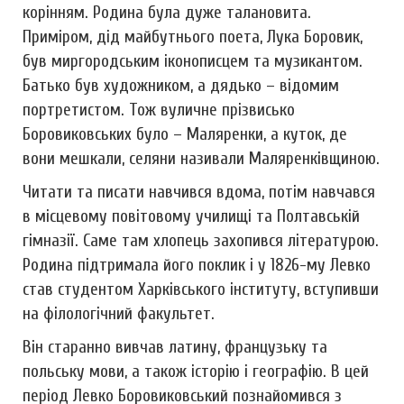
корінням. Родина була дуже талановита.
Приміром, дід майбутнього поета, Лука Боровик,
був миргородським іконописцем та музикантом.
Батько був художником, а дядько – відомим
портретистом. Тож вуличне прізвисько
Боровиковських було – Маляренки, а куток, де
вони мешкали, селяни називали Маляренківщиною.
Читати та писати навчився вдома, потім навчався
в місцевому повітовому училищі та Полтавській
гімназії. Саме там хлопець захопився літературою.
Родина підтримала його поклик і у 1826-му Левко
став студентом Харківського інституту, вступивши
на філологічний факультет.
Він старанно вивчав латину, французьку та
польську мови, а також історію і географію. В цей
період Левко Боровиковський познайомився з