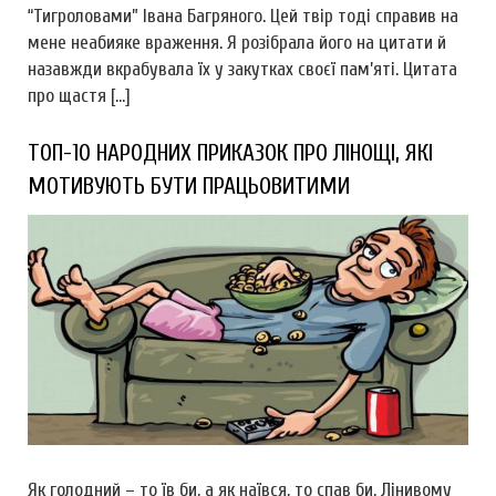
“Тигроловами” Івана Багряного. Цей твір тоді справив на
мене неабияке враження. Я розібрала його на цитати й
назавжди вкрабувала їх у закутках своєї пам’яті. Цитата
про щастя […]
ТОП-10 НАРОДНИХ ПРИКАЗОК ПРО ЛІНОЩІ, ЯКІ
МОТИВУЮТЬ БУТИ ПРАЦЬОВИТИМИ
Як голодний – то їв би, а як наївся, то спав би. Лінивому