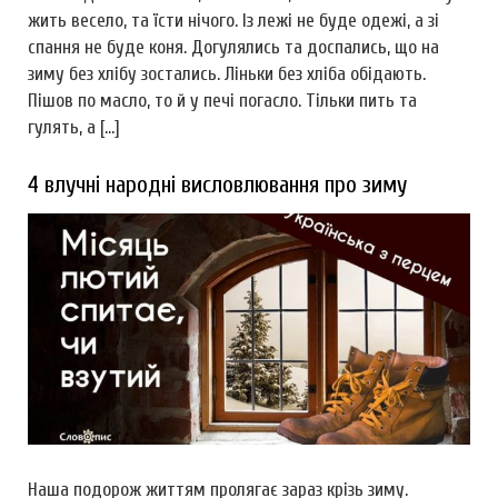
жить весело, та їсти нічого. Із лежі не буде одежі, а зі
спання не буде коня. Догулялись та доспались, що на
зиму без хлібу зостались. Ліньки без хліба обідають.
Пішов по масло, то й у печі погасло. Тільки пить та
гулять, а […]
4 влучні народні висловлювання про зиму
Наша подорож життям пролягає зараз крізь зиму.