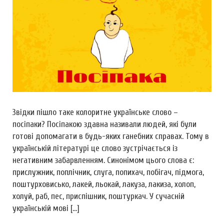
Звідки пішло таке колоритне українське слово –
посіпаки? Посіпакою здавна називали людей, які були
готові допомагати в будь-яких ганебних справах. Тому в
українській літературі це слово зустрічається із
негативним забарвленням. Синонімом цього слова є:
прислужник, поплічник, слуга, попихач, побігач, підмога,
поштурховисько, лакей, льокай, лакуза, лакиза, холоп,
холуй, раб, пес, приспішник, поштуркач. У сучасній
українській мові […]