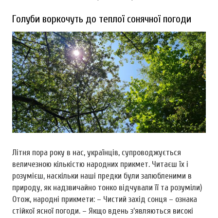
Голуби воркочуть до теплої сонячної погоди
Літня пора року в нас, українців, супроводжується
величезною кількістю народних прикмет. Читаєш їх і
розумієш, наскільки наші предки були залюбленими в
природу, як надзвичайно тонко відчували її та розуміли)
Отож, народні прикмети: – Чистий захід сонця – ознака
стійкої ясної погоди. – Якщо вдень з’являються високі