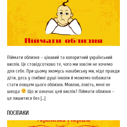
Піймати облизня – цікавий та колоритний український
вислів. Це стовідсотково те, чого ми зовсім не хочемо
для себе. При цьому якомусь нахабиську ми, ніде правди
діти, десь у глибині душі інколи й можемо побажати
стати ловцем цього облизня. Мовляв, ловіть, мені не
шкода
Що ж означає цей вислів? Піймати облизня –
це лишитися без […]
ПОСІПАКИ