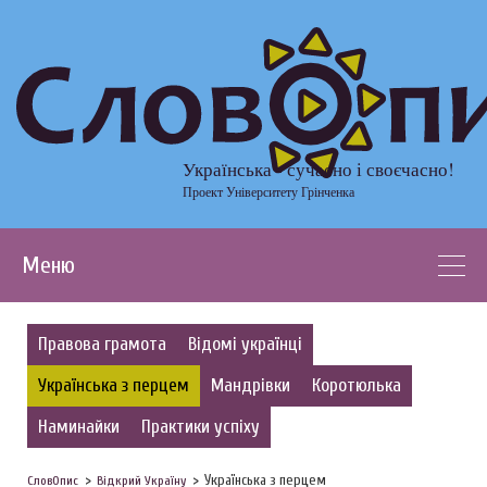
Українська - сучасно і своєчасно!
Проект Університету Грінченка
Меню
Правова грамота
Відомі українці
Українська з перцем
Мандрівки
Коротюлька
Наминайки
Практики успіху
Українська з перцем
СловОпис
Відкрий Україну