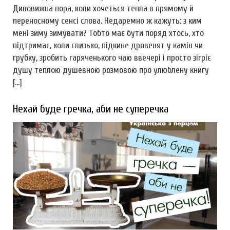
Дивовижна пора, коли хочеться тепла в прямому й
переносному сенсі слова. Недаремно ж кажуть: з ким
мені зиму зимувати? Тобто має бути поряд хтось, хто
підтримає, коли слизько, підкине дровенят у камін чи
грубку, зробить гаряченького чаю ввечері і просто зігріє
душу теплою душевною розмовою про улюблену книгу
[…]
Нехай буде гречка, аби не суперечка