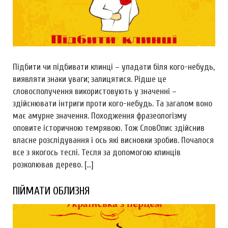
Підбити чи підбивати клинці – упадати біля кого-небудь,
виявляти знаки уваги; залицятися. Рідше це
словосполучення використовують у значенні –
здійснювати інтриги проти кого-небудь. Та загалом воно
має амурне значення. Походження фразеологізму
оповите історичною темрявою. Тож СловОпис здійснив
власне розслідування і ось які висновки зробив. Почалося
все з якогось теслі. Тесля за допомогою клинців
розколював дерево. […]
ПІЙМАТИ ОБЛИЗНЯ