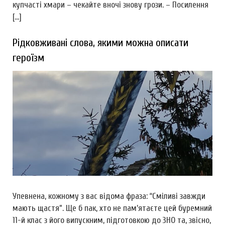
купчасті хмари – чекайте вночі знову грози. – Посилення
[…]
Рідковживані слова, якими можна описати
героїзм
Упевнена, кожному з вас відома фраза: “Сміливі завжди
мають щастя”. Ще б пак, хто не пам’ятаєте цей буремний
11-й клас з його випускним, підготовкою до ЗНО та, звісно,