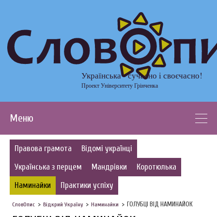
Українська - сучасно і своєчасно!
Проект Університету Грінченка
Меню
Правова грамота
Відомі українці
Українська з перцем
Мандрівки
Коротюлька
Наминайки
Практики успіху
ГОЛУБЦІ ВІД НАМИНАЙОК
СловОпис
Відкрий Україну
Наминайки