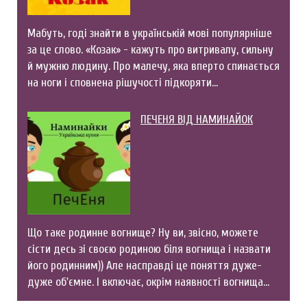
Мабуть, годі знайти в українській мові популярніше
за це слово. «Козак» - кажуть про витривалу, сильну
й мужню людину. Про малечу, яка вперто спинається
на ноги і сповнена рішучості підкоряти…
ПЕЧЕНЯ ВІД НАМИНАЙОК
Що таке родинне вогнище? Ну ви, звісно, можете
сісти десь зі своєю родиною біля вогнища і назвати
його родинним)) Але насправді це поняття дуже-
дуже об'ємне. І включає, окрім наявності вогнища…