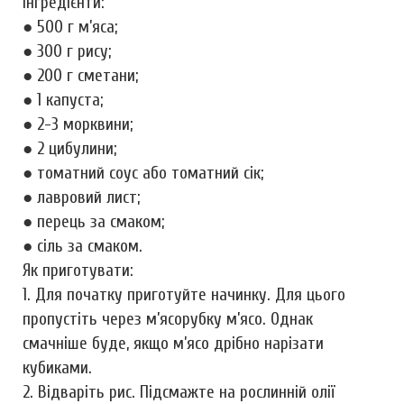
Інгредієнти:
● 500 г м’яса;
● 300 г рису;
● 200 г сметани;
● 1 капуста;
● 2-3 морквини;
● 2 цибулини;
● томатний соус або томатний сік;
● лавровий лист;
● перець за смаком;
● сіль за смаком.
Як приготувати:
1. Для початку приготуйте начинку. Для цього
пропустіть через м’ясорубку м’ясо. Однак
смачніше буде, якщо м’ясо дрібно нарізати
кубиками.
2. Відваріть рис. Підсмажте на рослинній олії