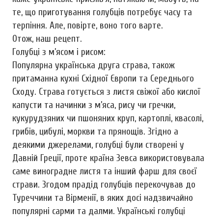
те, що приготування голубців потребує часу та
терпіння. Але, повірте, воно того варте.
Отож, наш рецепт.
Голубці з м’ясом і рисом:
Популярна українська друга страва, також
притаманна кухні Східної Європи та Середнього
Сходу. Страва готується з листя свіжої або кислої
капусти та начинки з м’яса, рису чи гречки,
кукурудзяних чи пшоняних круп, картоплі, квасолі,
грибів, цибулі, моркви та прянощів. Згідно а
деякими джерелами, голубці були створені у
Давній Греції, проте країна Зевса використовувала
саме виноградне листя та інший фарш для своєї
страви. Згодом прадід голубців перекочував до
Туреччини та Вірменії, в яких досі надзвичайно
популярні сарми та далми. Українські голубці