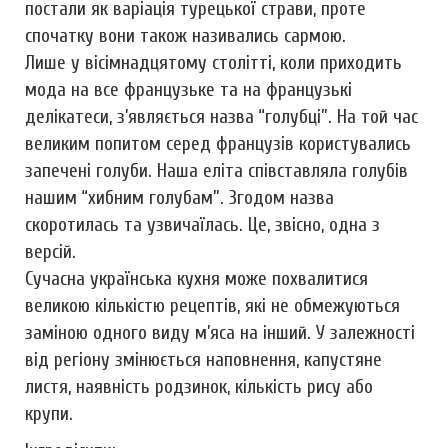
постали як варіація турецької страви, проте
спочатку вони також називались сармою.
Лише у вісімнадцятому столітті, коли приходить
мода на все французьке та на французькі
делікатеси, з’являється назва “голубці”. На той час
великим попитом серед французів користувались
запечені голуби. Наша еліта співставляла голубів
нашим “хибним голубам”. Згодом назва
скоротилась та узвичаїлась. Це, звісно, одна з
версій.
Сучасна українська кухня може похвалитися
великою кількістю рецептів, які не обмежуються
заміною одного виду м’яса на інший. У залежності
від регіону змінюється наповнення, капустяне
листя, наявність родзинок, кількість рису або
крупи.