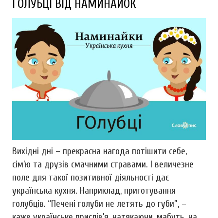
ГОЛУБЦІ ВІД НАМИНАЙОК
Вихідні дні – прекрасна нагода потішити себе,
сім’ю та друзів смачними стравами. І величезне
поле для такої позитивної діяльності дає
українська кухня. Наприклад, приготування
голубців. “Печені голуби не летять до губи”, –
каже українське прислів’я, натякаючи, мабуть, на