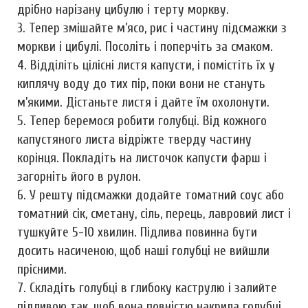
дрібно нарізану цибулю і терту моркву.
3. Тепер змішайте м’ясо, рис і частину підсмажки з
моркви і цибулі. Посоліть і поперчіть за смаком.
4. Відділіть цілісні листя капусти, і помістіть їх у
киплячу воду до тих пір, поки вони не стануть
м’якими. Дістаньте листя і дайте їм охолонути.
5. Тепер беремося робити голубці. Від кожного
капустяного листа відріжте тверду частину
корінця. Покладіть на листочок капусти фарш і
загорніть його в рулон.
6. У решту підсмажки додайте томатний соус або
томатний сік, сметану, сіль, перець, лавровий лист і
тушкуйте 5-10 хвилин. Підлива повинна бути
досить насиченою, щоб наші голубці не вийшли
прісними.
7. Складіть голубці в глибоку каструлю і залийте
підливою так, щоб вона повністю накрила голубці.