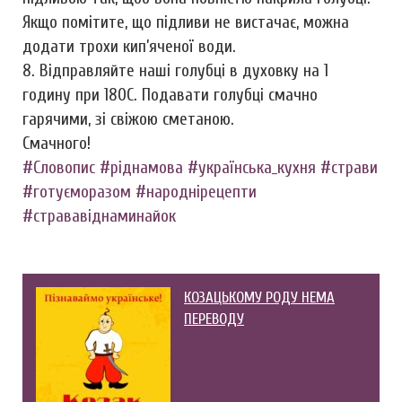
Якщо помітите, що підливи не вистачає, можна
додати трохи кип’яченої води.
8. Відправляйте наші голубці в духовку на 1
годину при 180С. Подавати голубці смачно
гарячими, зі свіжою сметаною.
Смачного!
#Словопис
#ріднамова
#українська_кухня
#страви
#готуєморазом
#народнірецепти
#стрававіднаминайок
КОЗАЦЬКОМУ РОДУ НЕМА
ПЕРЕВОДУ