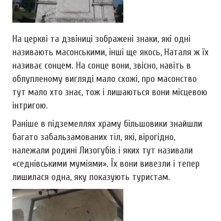
На церкві та дзвіниці зображені знаки, які одні
називають масонськими, інші ще якось, Наталя ж їх
називає сонцем. На сонце вони, звісно, навіть в
облупленому вигляді мало схожі, про масонство
тут мало хто знає, тож і лишаються вони місцевою
інтригою.
Раніше в підземеллях храму більшовики знайшли
багато забальзамованих тіл, які, вірогідно,
належали родині Лизогубів і яких тут називали
«седнівськими муміями». Їх вони вивезли і тепер
лишилася одна, яку показують туристам.