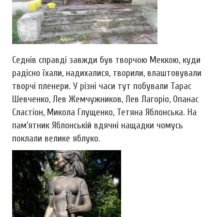
Седнів справді завжди був творчою Меккою, куди
радісно їхали, надихалися, творили, влаштовували
творчі пленери. У різні часи тут побували Тарас
Шевченко, Лев Жемчужников, Лев Лагоріо, Опанас
Сластіон, Микола Глущенко, Тетяна Яблонська. На
пам’ятник Яблонській вдячні нащадки чомусь
поклали велике яблуко.