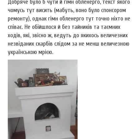
Добряче було б чути й гімн обленерго, текст якого
чомусь тут висить (мабуть, воно було спонсором
ремонту), однак гімн обленерго тут точно ніхто не
співає. Не обійшлося й без тайників та таємних
ходів, які, звісно ж, ведуть до якихось величезних
незвіданих скарбів слідом за не менш величезною
українською мрією.