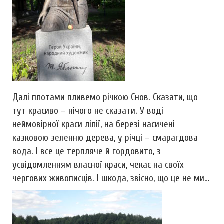
Далі плотами пливемо річкою Снов. Сказати, що
тут красиво – нічого не сказати. У воді
неймовірної краси лілії, на березі насичені
казковою зеленню дерева, у річці – смарагдова
вода. І все це терпляче й гордовито, з
усвідомленням власної краси, чекає на своїх
чергових живописців. І шкода, звісно, що це не ми…