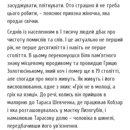
засуджувати, пліткувати. Ото страшно й не треба
цього робити, – пояснює приязна жіночка, яка
продає свічки.
Седнів із населенням в 1 тисячу людей дбає про
чистоту помислів та слів. І це актуально не перший
рік, не перше десятиліття і навіть не перше
століття. В цьому переконуєшся біля пам’ятного
знаку місцевому юродивому та провидцю Грицю
Золотюсінькому, який хоч і помер ще в 19 столітті,
але спогади про якого живуть. Як живуть і його
висловлювання, одне з яких: «Гріх не в молоці, а
гріх на язиці». До речі, колись він прийшов в
малярню до Тараса Шевченка, де працював Кобзар
і яка розташовувалась у маєтку Лизогубів, і
намалював Тарасову долю – чоловіка в шинелі,
передбачивши його ув’язнення.