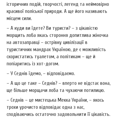
історичних подій, творчості, легенд та неймовірно
красивої поліської природи. А ще його називають
місцем сили.
– А куди ви їдете? Ви туристи? – з цікавістю
морщить лоба якась стороння допитлива жіночка
на автозаправці – острівку цивілізації в
туристичних мандрах Україною, де є можливість
скористатись туалетом, а політикам – ще й
попіаритись із хот-догом.
– У Седнів їдемо, – відповідаємо.
– А що це таке – Седнів? – вперто не відстає вона,
ще більше морщачи лоба та чухаючи потилицю.
– Седнів – це мистецька Мекка України, – якось
трохи урочисто відповідає одна з нас,
сподіваючись остаточно задовольнити її цікавість.