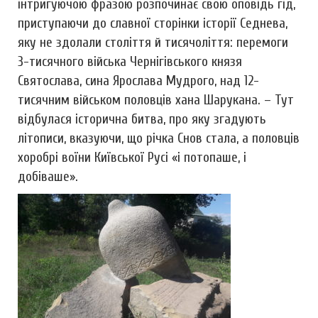
інтригуючою фразою розпочинає свою оповідь гід,
приступаючи до славної сторінки історії Седнева,
яку не здолали століття й тисячоліття: перемоги
3-тисячного війська Чернігівського князя
Святослава, сина Ярослава Мудрого, над 12-
тисячним військом половців хана Шарукана. – Тут
відбулася історична битва, про яку згадують
літописи, вказуючи, що річка Снов стала, а половців
хоробрі воїни Київської Русі «і потопаше, і
добіваше».