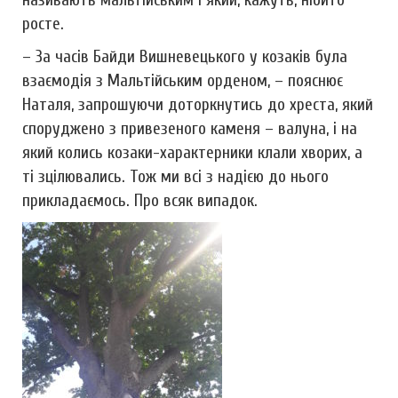
росте.
– За часів Байди Вишневецького у козаків була
взаємодія з Мальтійським орденом, – пояснює
Наталя, запрошуючи доторкнутись до хреста, який
споруджено з привезеного каменя – валуна, і на
який колись козаки-характерники клали хворих, а
ті зцілювались. Тож ми всі з надією до нього
прикладаємось. Про всяк випадок.