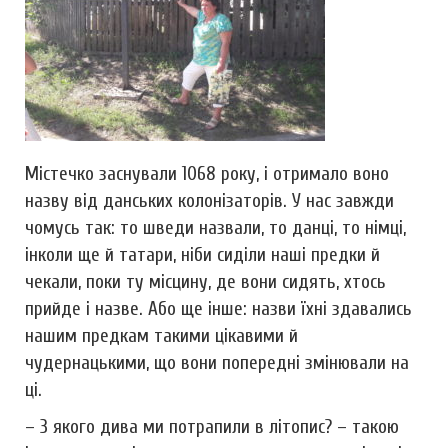
Містечко заснували 1068 року, і отримало воно
назву від данських колонізаторів. У нас завжди
чомусь так: то шведи назвали, то данці, то німці,
інколи ще й татари, ніби сиділи наші предки й
чекали, поки ту місцину, де вони сидять, хтось
прийде і назве. Або ще інше: назви їхні здавались
нашим предкам такими цікавими й
чудернацькими, що вони попередні змінювали на
ці.
– З якого дива ми потрапили в літопис? – такою