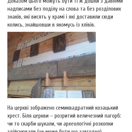
Доказом цього можуть бути ті ж дошки з давніми
надписами без поділу на слова та без розділових
знаків, які висять у храмі і які доставили сюди
колись, знайшовши в якомусь із хлівів.
На церкві зображено семиквадратний козацький
хрест. Біля церкви – розритий величезний пагорб:
чи то скарби шукали, чи археологічні розкопки
здійснювали (це може бути що завгодно).