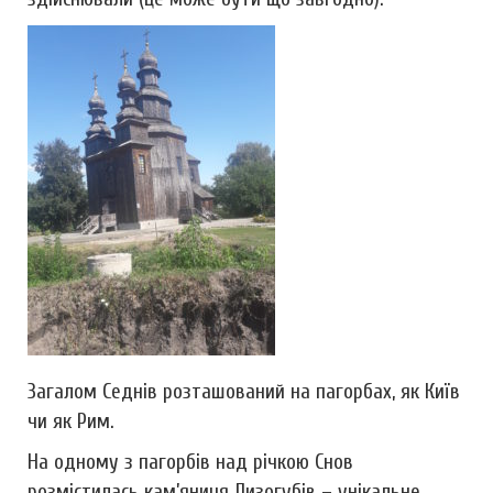
Загалом Седнів розташований на пагорбах, як Київ
чи як Рим.
На одному з пагорбів над річкою Снов
розмістилась кам’яниця Лизогубів – унікальне