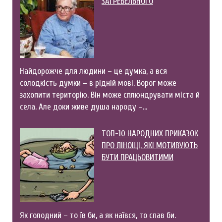
ЗАГРЕБЕЛЬНОГО
Найдорожче для людини – це думка, а вся
солодкість думки – в рідній мові. Ворог може
захопити територію. Він може сплюндрувати міста й
села. Але доки живе душа народу –…
ТОП-10 НАРОДНИХ ПРИКАЗОК
ПРО ЛІНОЩІ, ЯКІ МОТИВУЮТЬ
БУТИ ПРАЦЬОВИТИМИ
Як голодний – то їв би, а як наївся, то спав би.