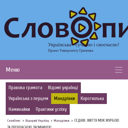
Українська - сучасно і своєчасно!
Проект Університету Грінченка
Меню
Правова грамота
Відомі українці
Українська з перцем
Мандрівки
Коротюлька
Наминайки
Практики успіху
СЕДНІВ: ЖИТТЯ МІЖ ЖУРБОЮ
СловОпис
Відкрий Україну
Мандрівки
ТА ПРЕКРАСНОЮ ТАЄМНИЦЕЮ