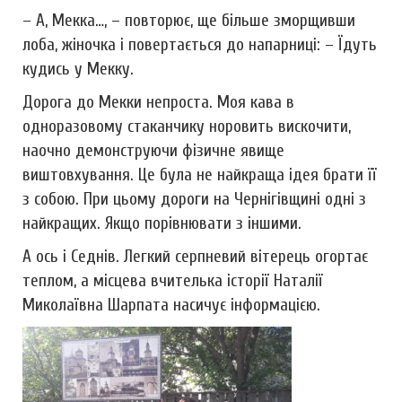
– А, Мекка…, – повторює, ще більше зморщивши
лоба, жіночка і повертається до напарниці: – Їдуть
кудись у Мекку.
Дорога до Мекки непроста. Моя кава в
одноразовому стаканчику норовить вискочити,
наочно демонструючи фізичне явище
виштовхування. Це була не найкраща ідея брати її
з собою. При цьому дороги на Чернігівщині одні з
найкращих. Якщо порівнювати з іншими.
А ось і Седнів. Легкий серпневий вітерець огортає
теплом, а місцева вчителька історії Наталії
Миколаївна Шарпата насичує інформацією.