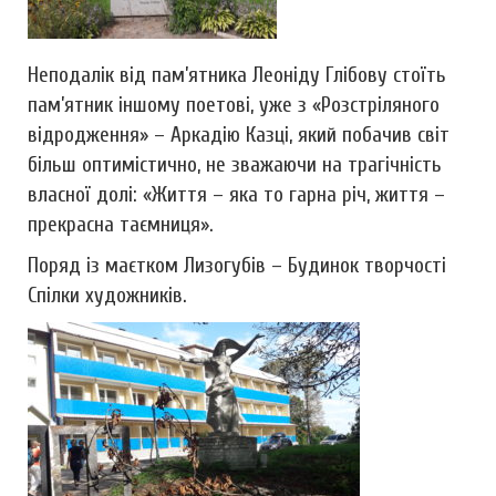
Неподалік від пам’ятника Леоніду Глібову стоїть
пам’ятник іншому поетові, уже з «Розстріляного
відродження» – Аркадію Казці, який побачив світ
більш оптимістично, не зважаючи на трагічність
власної долі: «Життя – яка то гарна річ, життя –
прекрасна таємниця».
Поряд із маєтком Лизогубів – Будинок творчості
Спілки художників.