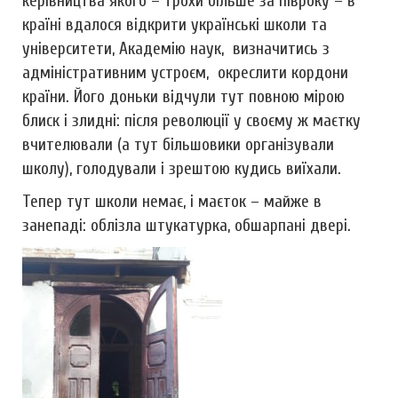
керівництва якого – трохи більше за півроку – в
країні вдалося відкрити українські школи та
університети, Академію наук, визначитись з
адміністративним устроєм, окреслити кордони
країни. Його доньки відчули тут повною мірою
блиск і злидні: після революції у своєму ж маєтку
вчителювали (а тут більшовики організували
школу), голодували і зрештою кудись виїхали.
Тепер тут школи немає, і маєток – майже в
занепаді: облізла штукатурка, обшарпані двері.