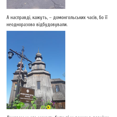
А насправді, кажуть, – домонгольських часів, бо її
неодноразово відбудовували.