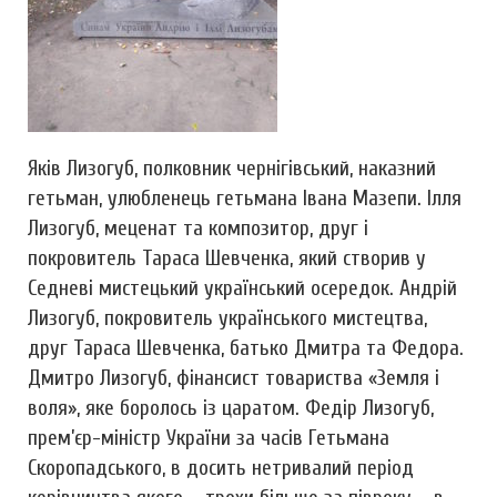
Яків Лизогуб, полковник чернігівський, наказний
гетьман, улюбленець гетьмана Івана Мазепи. Ілля
Лизогуб, меценат та композитор, друг і
покровитель Тараса Шевченка, який створив у
Седневі мистецький український осередок. Андрій
Лизогуб, покровитель українського мистецтва,
друг Тараса Шевченка, батько Дмитра та Федора.
Дмитро Лизогуб, фінансист товариства «Земля і
воля», яке боролось із царатом. Федір Лизогуб,
прем’єр-міністр України за часів Гетьмана
Скоропадського, в досить нетривалий період