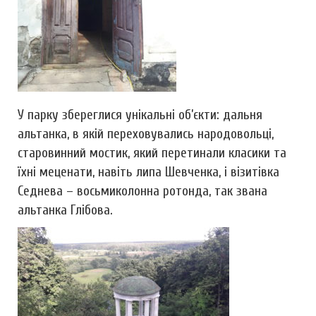
У парку збереглися унікальні об’єкти: дальня
альтанка, в якій переховувались народовольці,
старовинний мостик, який перетинали класики та
їхні меценати, навіть липа Шевченка, і візитівка
Седнева – восьмиколонна ротонда, так звана
альтанка Глібова.