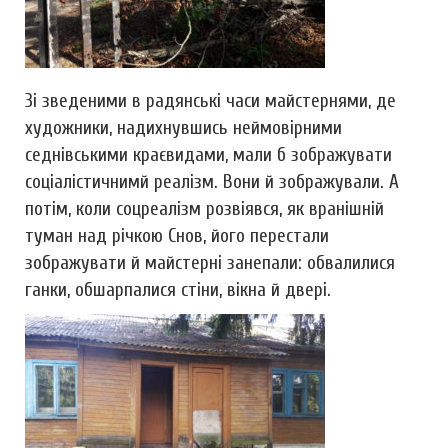
Зі зведеними в радянські часи майстернями, де
художники, надихнувшись неймовірними
седнівськими краєвидами, мали б зображувати
соціалістичнимй реалізм. Вони й зображували. А
потім, коли соцреалізм розвіявся, як вранішній
туман над річкою Снов, його перестали
зображувати й майстерні занепали: обвалилися
ганки, обшарпалися стіни, вікна й двері.