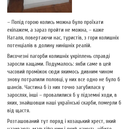
– Попід горою колись можна було проїхати
екіпажем, а зараз пройти не можна, – каже
Наталя, повертаючи нас, туристів, з гори колишніх
потенціалів в долину нинішніх реалій.
Височезні пагорби колишніх укріплень справді
заросли хащами. Подумалось: якби саме в цей
часовий проміжок сюди якимось дивним чином
знову потрапили половці, у них все одно не було б
шансів. Частина б із них точно загубилася у
зарослях, інші – провалилися б у підземні ходи, в
яких, знайшовши наші українські скарби, померли б
від щастя.
Розташований тут поряд і козацький хрест, який
називають мальтійським і який, кажуть, нібито