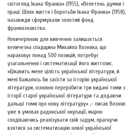
свiтогляд Івана Франка» (1955), «Велетень думки i
працi: Шлях життя i боротьби Івана Франка» (1958),
назавжди сформували золотий фонд
франкознавства.
Невичерпною для вивчення залишається
величезна спадщина Михайла Возняка, що
нараховує понад 500 позицiй, потребує
узагальнення i систематизацiї його життєпис.
«Цiкавить мене цiлiсть української лiтератури, й
менi бажалось би засiсти за iсторiю української
лiтератури, основно переробити три виданi томи з
iсторiї старої української лiтератури та додаючи
дальшi томи про нову лiтературу» ,– писав Возняк
уже в умовах радянської окупацiї, марно
сподiваючись реалiзувати свiй задум, прагнучи
взятися за систематизацiю нової української