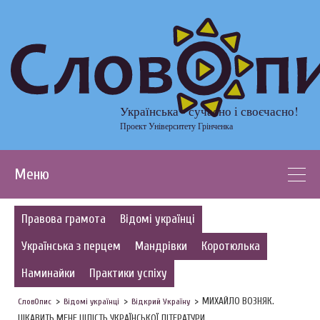
Українська - сучасно і своєчасно!
Проект Університету Грінченка
Меню
Правова грамота
Відомі українці
Українська з перцем
Мандрівки
Коротюлька
Наминайки
Практики успіху
МИХАЙЛО ВОЗНЯК.
СловОпис
Відомі українці
Відкрий Україну
ЦІКАВИТЬ МЕНЕ ЦІЛІСТЬ УКРАЇНСЬКОЇ ЛІТЕРАТУРИ