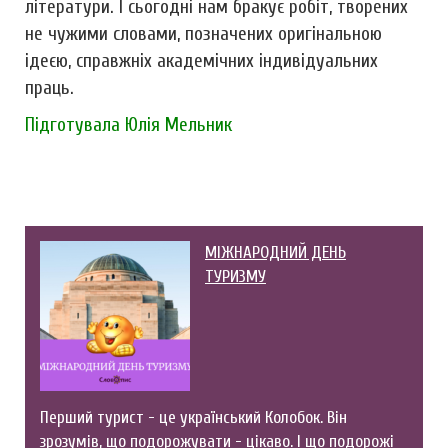
лiтератури. І сьогоднi нам бракує робiт, творених
не чужими словами, позначених оригiнальною
ідеєю, справжнiх академiчних iндивiдуальних
праць.
Підготувала Юлія Мельник
МІЖНАРОДНИЙ ДЕНЬ
ТУРИЗМУ
Перший турист - це український Колобок. Він
зрозумів, що подорожувати - цікаво. І що подорожі