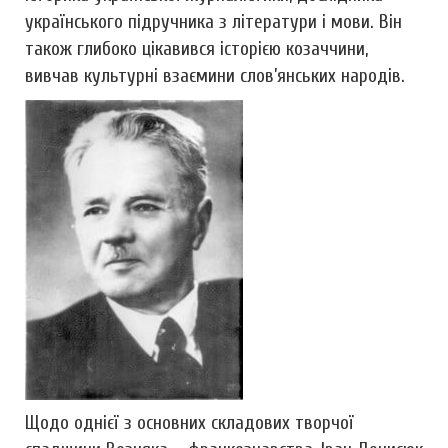
українського підручника з літератури і мови. Він
також глибоко цікавився історією козаччини,
вивчав культурні взаємини слов’янських народів.
Щодо однієї з основних складових творчої