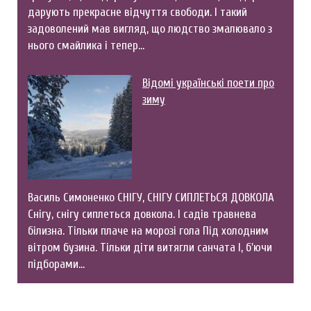
дарують прекрасне відчуття свободи. І такий
задоволений мав вигляд, що людство змалювало з
нього смайлика і тепер…
Відомі українські поети про
зиму
Василь Симоненко СНІГУ, СНІГУ СИПЛЕТЬСЯ ДОВКОЛА
Снігу, снігу сиплеться довкола. І садів травнева
білизна. Тільки плаче на морозі гола Під холодним
вітром бузина. Тільки діти витягли санчата І, б'ючи
підборами…