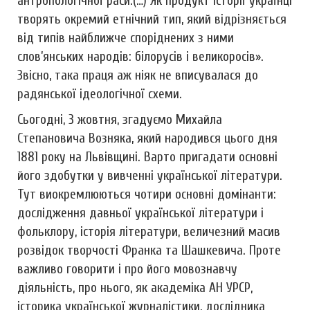
антропологічної раси.(…) Як продукт історії українці
творять окремий етнічний тип, який відрізняється
від типів найближче споріднених з ними
слов’янських народів: білорусів і великоросів».
Звісно, така праця аж ніяк не вписувалася до
радянської ідеологічної схеми.
Сьогодні, 3 жовтня, згадуємо Михайла
Степановича Возняка, який народився цього дня
1881 року на Львівщині. Варто пригадати основні
його здобутки у вивченні української літератури.
Тут виокремлюються чотири основні домінанти:
дослідження давньої української літератури і
фольклору, історія літератури, величезний масив
розвідок творчості Франка та Шашкевича. Проте
важливо говорити і про його мовознавчу
діяльність, про нього, як академіка АН УРСР,
історика української журналістики, дослідника