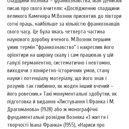
спадщини Возняка – франкознавства, Іван Денисюк
писав про свого вчителя: «Дослідженню спадщини
великого Каменяра М.Возняк присвятив до півтори
сотні праць, найбільше за кількістю франкознавців
свого часу. Це була якась четверта частина
наукового доробку вченого. М.Возняк першим
ужив термін “франкознавство” і накреслив його
орієнтири на широку скалу і сам працював у цій
галузі перманентно, систематично і невтомно,
виходячи з конкретно-історичних умов, стану
науки і потенціалу матеріалу, що його знав і
розумів так глибинно, як жоден інший вчений –
його ровесник.» Такi монументальнi здобутки, як
пiдготовка й видання «Листування І.Франка i М.
Драгоманова» (1928) або ж монографiчнi
фундаментальнi розвiдки Возняка «З життя i
творчостi Івана Франка» (1955), «Нариси про