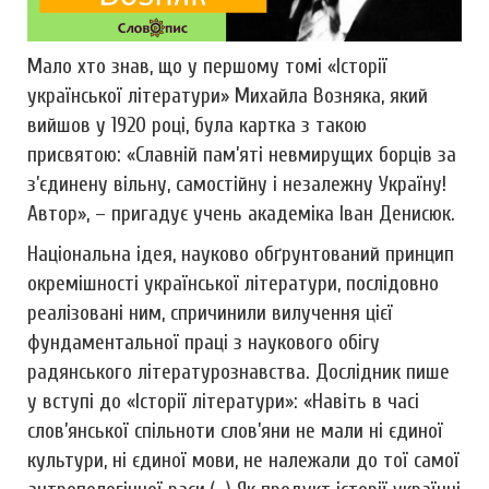
Мало хто знав, що у першому томі «Історії
української літератури» Михайла Возняка, який
вийшов у 1920 році, була картка з такою
присвятою: «Славній пам’яті невмирущих борців за
з’єдинену вільну, самостійну і незалежну Україну!
Автор», – пригадує учень академіка Іван Денисюк.
Національна ідея, науково обґрунтований принцип
окремішності української літератури, послідовно
реалізовані ним, спричинили вилучення цієї
фундаментальної праці з наукового обігу
радянського літературознавства. Дослідник пише
у вступі до «Історії літератури»: «Навіть в часі
слов’янської спільноти слов’яни не мали ні єдиної
культури, ні єдиної мови, не належали до тої самої