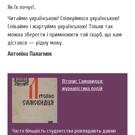
Як їх почує!..
Читаймо українською! Спілкуймося українською!
Співаймо і жартуймо українською! Тільки так
можна зберегти і примножити той скарб, що нам
дістався ― рідну мову.
Антоніна Палагнюк
Літопис Самовидця:
журналістика подій
Часто більшість студентства розглядають давню