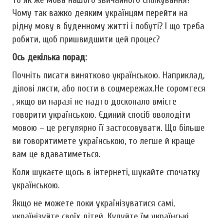
То як же мова нашого звичайного спілкування?
Чому так важко деяким українцям перейти на
рідну мову в буденному житті і побуті? І що треба
робити, щоб пришвидшити цей процес?
Ось декілька порад:
Почніть писати винятково українською. Наприклад,
ділові листи, або пости в соцмережах.Не соромтеся
, якщо ви наразі не надто досконало вмієте
говорити українською. Єдиний спосіб оволодіти
мовою – це регулярно її застосовувати. Що більше
ви говоритимете українською, то легше й краще
вам це вдаватиметься.
Коли шукаєте щось в інтернеті, шукайте спочатку
українською.
Якщо не можете поки українізуватися самі,
українізуйте своїх дітей. Купуйте їм українські