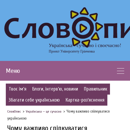
Українська - сучасно і своєчасно!
Проект Університету Грінченка
Меню
Твоє ім’я
Блоги, інтерв’ю, новини
Правильник
Збагати себе українською
Картка-роз’яснення
Чому важливо спілкуватися
СловОпис
Українська — це сучасно
українською
Чому важливо спілкуватися