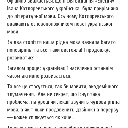
Офіційно вважається, що після видання «Енеїди»
Івана Котляревського українська була прирівняна
до літературної мови. Ось чому Котляревського
вважають основоположником нової української
мови.
За два століття наша рідна мова зазнала багато
поневірянь, та все-таки вистояла! І продовжує
розвиватися.
Загалом процес українізації населення останнім
часом активно розвивається.
Та все це стосується, так би мовити, академічного
тлумачення. Але не секрет, що існує така
проблема: на уроці чи лекції звучить чудова рідна
мова, а як тільки продзвенить дзвінок на перерву
― кожен спілкується як хоче…