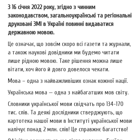
З 16 січня 2022 року,
згідно з
чинн
им
законодавств
ом
, загальноукраїнські та регіональні
друковані ЗМІ в Україні повинні видаватися
державною мовою.
Це означає, що зовсім скоро всі газети та журнали,
а також наукові довідники ми будемо читати
лише рідною мовою. Таке рішення можна лише
вітати, хоч його й довго довелося чекати.
Мова – одна з найважливіших ознак кожної нації.
Українська мова — одна з найбагатших мов світу.
Словники української мови свідчать про 134-170
тис. слів. Та деякі дослідники стверджують, що
картотека нашої мови в Інституті української мови
налічує понад 2 млн. слів! Це справжнє багатство!