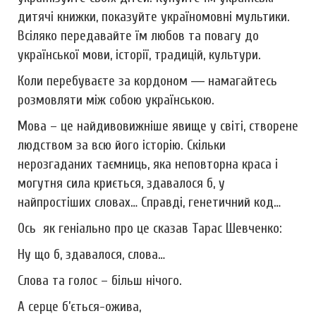
дитячі книжки, показуйте україномовні мультики.
Всіляко передавайте їм любов та повагу до
української мови, історії, традицій, культури.
Коли перебуваєте за кордоном ― намагайтесь
розмовляти між собою українською.
Мова – це найдивовижніше явище у світі, створене
людством за всю його історію. Скільки
нерозгаданих таємниць, яка неповторна краса і
могутня сила криється, здавалося б, у
найпростіших словах… Справді, генетичний код…
Ось як геніально про це сказав Тарас Шевченко:
Ну що б, здавалося, слова…
Слова та голос – більш нічого.
А серце б’ється-ожива,