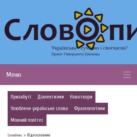
Українська - сучасно і своєчасно!
Проект Університету Грінченка
Меню
Призабуті
Діалектизми
Новотвори
Улюблене українське слово
Фразеологізми
Мовний політес
Відеословник
СловОпис