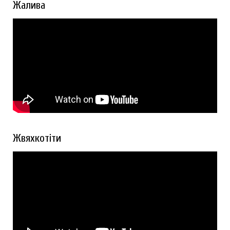
Жалива
Жвяхкотіти