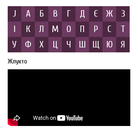
J
А
Б
В
Г
Д
Є
Ж
З
І
К
Л
М
О
П
Р
С
Т
У
Ф
Х
Ц
Ч
Ш
Щ
Ю
Я
Жлукто