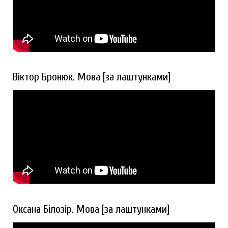
Віктор Бронюк. Мова [за лаштунками]
Оксана Білозір. Мова [за лаштунками]