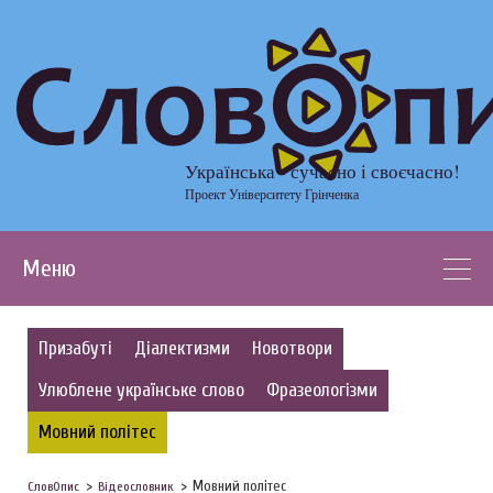
Українська - сучасно і своєчасно!
Проект Університету Грінченка
Меню
Призабуті
Діалектизми
Новотвори
Улюблене українське слово
Фразеологізми
Мовний політес
Мовний політес
СловОпис
Відеословник