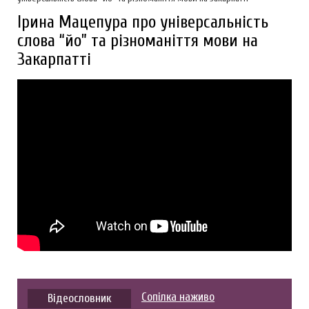
Ірина Мацепура про універсальність
слова “йо” та різноманіття мови на
Закарпатті
Сопілка наживо
Відеословник