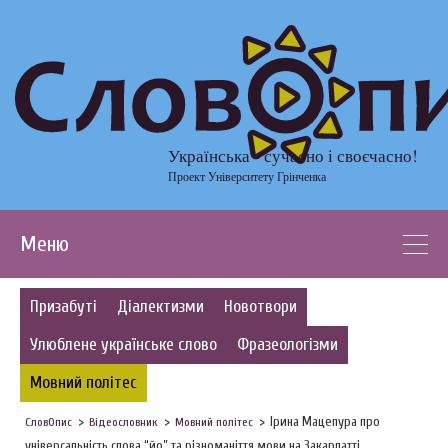
Українська - сучасно і своєчасно!
Проект Університету Грінченка
Меню
Призабуті
Діалектизми
Новотвори
Улюблене українське слово
Фразеологізми
Мовний політес
Ірина Мацепура про
СловОпис
Відеословник
Мовний політес
універсальність слова “йо” та різноманіття мови на Закарпатті