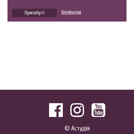
Клейноди
Призабуті
© Астудія