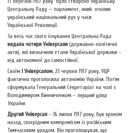
17 березня 1917 року було створено Українську
Центральну Раду — парламент, який очолив
український національний рух у часи
Української Революції.
За весь час свого існування Центральна Рада
видала чотири Універсали
(державно-політичні
акти), які визначили етапи Української держави –
від автономної до самостійної.
Своїм
І Універсалом
, 23 червня 1917 року, УЦР
фактично проголосила автономію України. Потім
сформувала Генеральний Секретаріат на чолі з
Володимиром Винниченком –
перший уряд
України.
Другий Універсал
– 16 липня 1917 року, був кроком
назад, своєрідним компромісом із російським
Тимчасовим урядом. Він проголошував, що