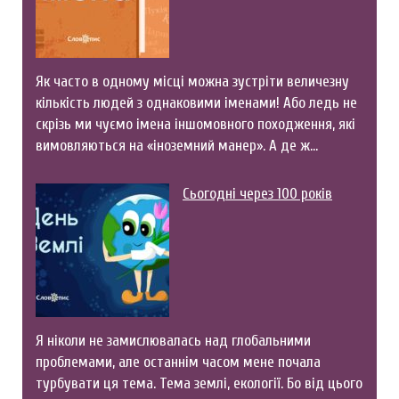
Як часто в одному місці можна зустріти величезну
кількість людей з однаковими іменами! Або ледь не
скрізь ми чуємо імена іншомовного походження, які
вимовляються на «іноземний манер». А де ж…
Сьогодні через 100 років
Я ніколи не замислювалась над глобальними
проблемами, але останнім часом мене почала
турбувати ця тема. Тема землі, екології. Бо від цього