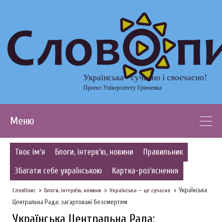
Українська - сучасно і своєчасно!
Проект Університету Грінченка
Меню
Твоє ім’я
Блоги, інтерв’ю, новини
Правильник
Збагати себе українською
Картка-роз’яснення
Українська
СловОпис
Блоги, інтерв’ю, новини
Українська — це сучасно
Центральна Рада: загартовані безсмертям
Українська Центральна Рада: