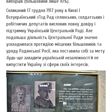
виборців (більшовики лише 10%).
Скликаний 17 грудня 1917 року в Києві І
Всеукраїнський з’їзд Рад селянських, солдатських і
робітничих депутатів висловив повну довіру і
підтримку Українській Центральній Раді. Але
подальша діяльність Центральної Ради значно
ускладнилася протидією місцевих більшовиків та
уряду Радянської Росії, яка поставила собі за мету
будь-що завадити українській незалежності
й не
випустити Україну зі сфери своїх інтересів.