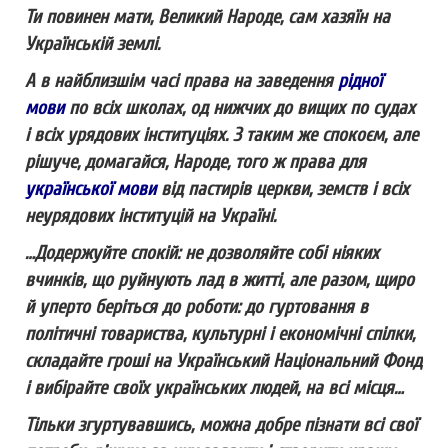
Ти повинен мати, Великий Народе, сам хазяїн на
Українській землі.
А в найблизшім часі права на заведення
рідної
мови
по всіх школах, од нижчих до вищих по судах
і всіх урядових інституціях. З таким же спокоєм, але
рішуче, домагайся, Народе, того ж права для
української мови
від пастирів церкви, земств і всіх
неурядових інституцій на Україні.
…Додержуйте спокій: не дозволяйте собі ніяких
вчинків, що руйнують лад в житті, але разом, щиро
й уперто беріться до роботи: до гуртовання в
політичні товариства, культурні і економічні спілки,
складайте гроші на Український Національний Фонд
і вибірайте своїх українських людей, на всі місця…
Тільки згуртувавшись, можна добре пізнати всі свої