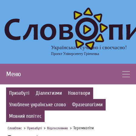
Українська - сучасно і своєчасно!
Проект Університету Грінченка
Меню
Призабуті
Діалектизми
Новотвори
Улюблене українське слово
Фразеологізми
Мовний політес
Теремкотіти
СловОпис
Призабуті
Відеословник