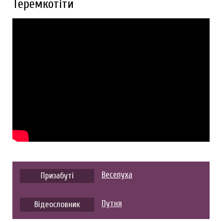
Теремкотіти
Веселуха
Призабуті
Путня
Відеословник