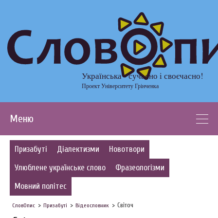
Українська - сучасно і своєчасно!
Проект Університету Грінченка
Меню
Призабуті
Діалектизми
Новотвори
Улюблене українське слово
Фразеологізми
Мовний політес
Світоч
СловОпис
Призабуті
Відеословник