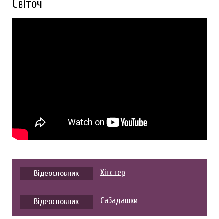
Світоч
Хіпстер
Відеословник
Сабадашки
Відеословник