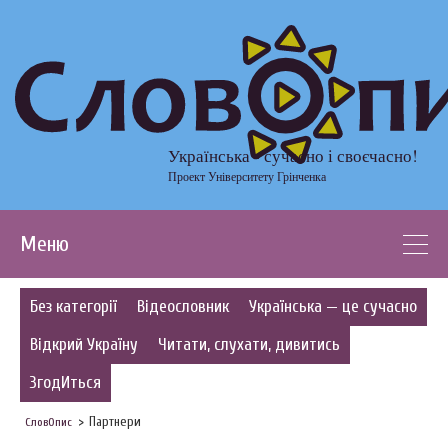
Українська - сучасно і своєчасно!
Проект Університету Грінченка
Меню
Без категорії
Відеословник
Українська — це сучасно
Відкрий Україну
Читати, слухати, дивитись
ЗгодИться
Партнери
СловОпис