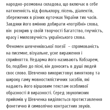
народно-розмовна складова, що включає в себе
натхненність від фольклору, пісень, діалектів,
збережених в різних куточках України тих часів.
Завдяки його вмінню добирати «потрібні» слова,
він розкрив у своїй творчості багатство, гнучкість,
красу і милозвучність українського слова.
Феномен шевченківської поезії – спрямованість
на писемне, візуальне, усне вираження і
сприйняття. Недарма його називають Кобзарем,
бо, подібно до пісні, він доносить в душі людей
своє слово. Шевченко використовує виняткову та
широку гаму мовностилістичних засобів, які
надають його віршовим текстам особливої
образності й виразності. Серед звукописних
прийомів у Шевченка виділяється протиставлення
фонетично й символічно контрастних звуків.