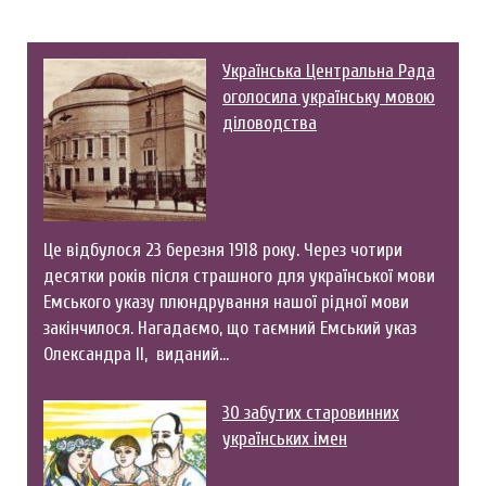
Українська Центральна Рада
оголосила українську мовою
діловодства
Це відбулося 23 березня 1918 року. Через чотири
десятки років після страшного для української мови
Емського указу плюндрування нашої рідної мови
закінчилося. Нагадаємо, що таємний Емський указ
Олександра II, виданий…
30 забутих старовинних
українських імен