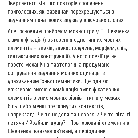
Звертається він і до повторів сполучень
приголосних, які зазвичай перехрещуються зі
звучанням початкових звуків у ключових словах.
Але основним прийомом мовної гри у Т. Шевченка
є ампліфікація (повторення однотипних мовних
елементів – звуків, звукосполучень, морфем, слів,
синтаксичних конструкцій). У його поезії це не
просто механічна тавтологія, а продумане
обігрування звучання мовних одиниць із
урахуванням їхньої семантики. Ще однією
важливою рисою є комбінація ампліфікативних
елементів різних мовних рівнів і типів у межах
більш або менш розгорнутих контекстів,
наприклад: “Чи то недоля та неволя, / Чи то літа ті
летячи / Розбили душу?”. Повторювані елементи в
Шевченка взаємопов’язані, а періодичне