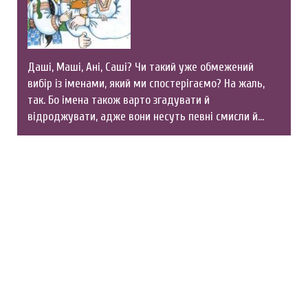
Даші, Маші, Ані, Саші? Чи такий уже обмежений
вибір із іменами, який ми спостерігаємо? На жаль,
так. Бо імена також варто згадувати й
відроджувати, адже вони несуть певні смисли й…