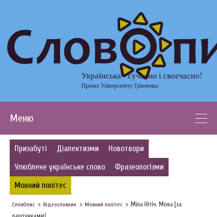
Українська - сучасно і своєчасно!
Проект Університету Грінченка
Меню
Призабуті
Діалектизми
Новотвори
Улюблене українське слово
Фразеологізми
Мовний політес
Міла Нітіч. Мова [за
СловОпис
Відеословник
Мовний політес
лаштунками]