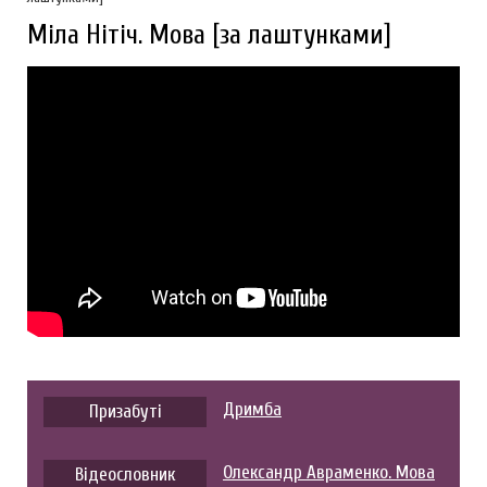
Міла Нітіч. Мова [за лаштунками]
Дримба
Призабуті
Олександр Авраменко. Мова
Відеословник