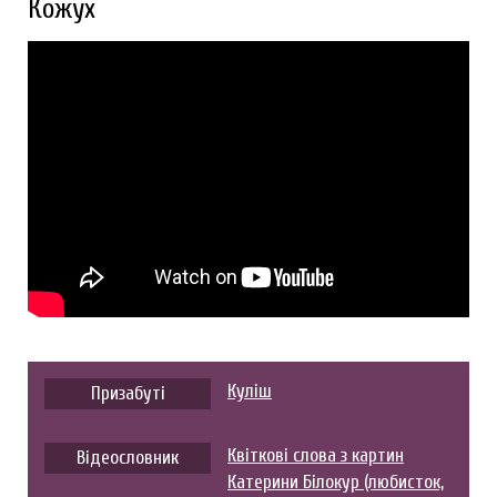
Кожух
Куліш
Призабуті
Квіткові слова з картин
Відеословник
Катерини Білокур (любисток,