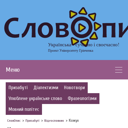
Українська - сучасно і своєчасно!
Проект Університету Грінченка
Меню
Призабуті
Діалектизми
Новотвори
Улюблене українське слово
Фразеологізми
Мовний політес
Кожух
СловОпис
Призабуті
Відеословник