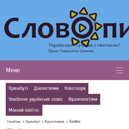
Українська - сучасно і своєчасно!
Проект Університету Грінченка
Меню
Призабуті
Діалектизми
Новотвори
Улюблене українське слово
Фразеологізми
Мовний політес
Кнайпа
СловОпис
Призабуті
Відеословник