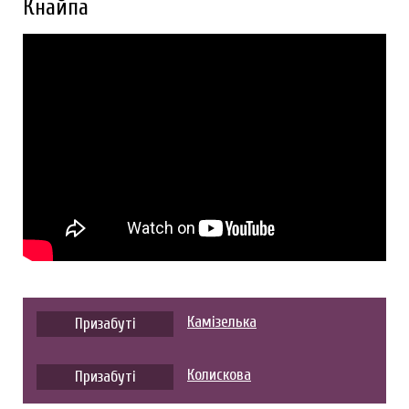
Кнайпа
Камізелька
Призабуті
Колискова
Призабуті