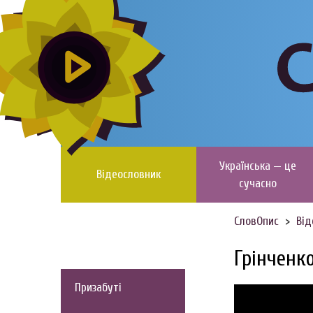
Українська — це
Відеословник
сучасно
СловОпис
Від
Грінченк
Призабуті