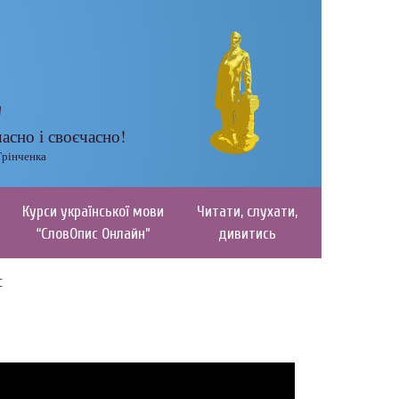
часно і своєчасно!
Грінченка
Курси української мови
Читати, слухати,
“СловОпис Онлайн”
дивитись
с