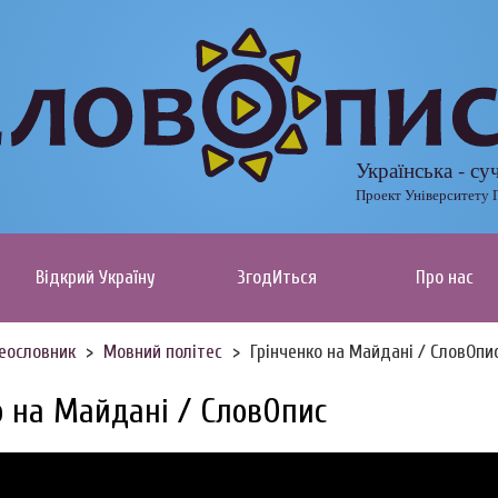
Українська - су
Проект Університету 
Відкрий Україну
ЗгодИться
Про нас
еословник
Мовний політес
Грінченко на Майдані / СловОпи
о на Майдані / СловОпис