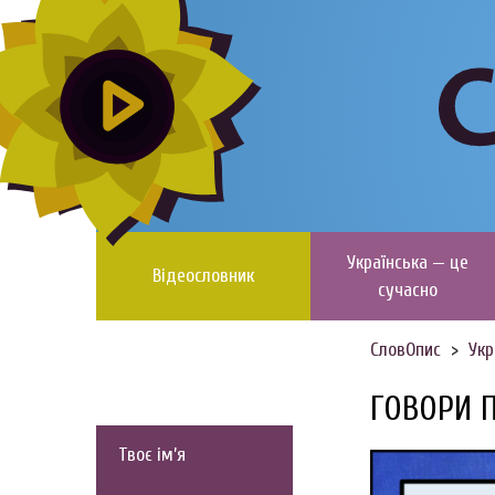
Українська — це
Відеословник
сучасно
СловОпис
Укр
ГОВОРИ 
Твоє ім’я