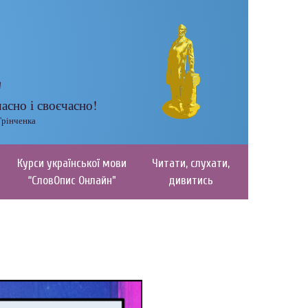
часно і своєчасно!
Грінченка
Курси української мови
Читати, слухати,
“СловОпис Онлайн”
дивитись