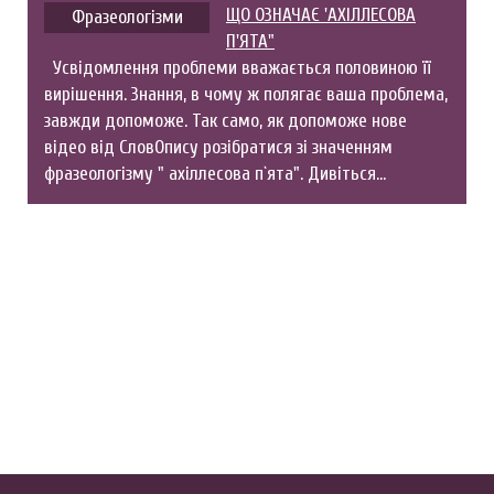
ЩО ОЗНАЧАЄ 'АХІЛЛЕСОВА
Фразеологізми
П'ЯТА"
Усвідомлення проблеми вважається половиною її
вирішення. Знання, в чому ж полягає ваша проблема,
завжди допоможе. Так само, як допоможе нове
відео від СловОпису розібратися зі значенням
фразеологізму " ахіллесова п`ята". Дивіться…