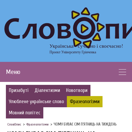
Українська - сучасно і своєчасно!
Проект Університету Грінченка
Меню
Призабуті
Діалектизми
Новотвори
Улюблене українське слово
Фразеологізми
Мовний політес
ЧОМУ БУВАЄ СІМ П’ЯТНИЦЬ НА ТИЖДЕНЬ
СловОпис
Фразеологізми