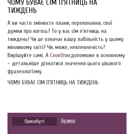
ЧОМУ БУВАЄ СІМ П’ЯТНИЦЬ НА
ТИЖДЕНЬ
А ви часто змінюєте плани, переконання, свої
думки про когось? То у вас сім п`ятниць на
тиждень! Чи це означає вашу лабільність у цьому
мінливому світі? Чи, може, невпевненість?
Вирішуйте самі. А
СловОпис
допоможе в основному
– детальніше дізнатися значення цього цікавого
фразеологізму.
ЧОМУ БУВАЄ СІМ П’ЯТНИЦЬ НА ТИЖДЕНЬ
Бузина
Призабуті