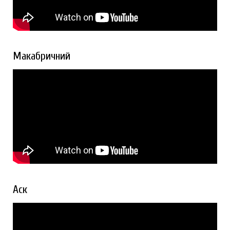
Макабричний
Аск