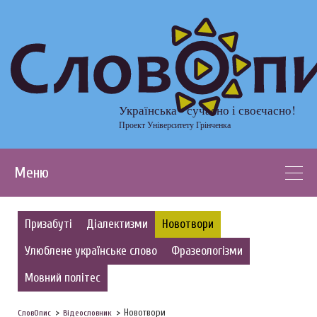
Українська - сучасно і своєчасно!
Проект Університету Грінченка
Меню
Призабуті
Діалектизми
Новотвори
Улюблене українське слово
Фразеологізми
Мовний політес
Новотвори
СловОпис
Відеословник