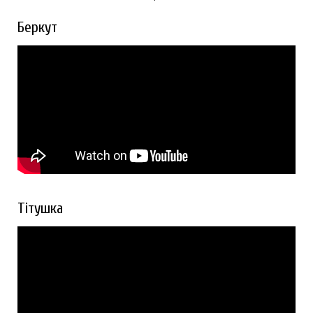
Беркут
Тітушка