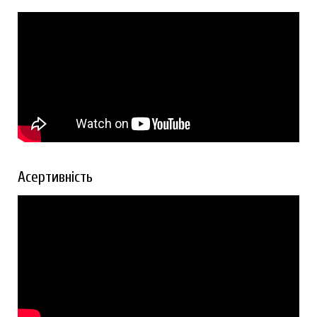
Асертивність