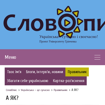
Українська - сучасно і своєчасно!
Проект Університету Грінченка
Меню
Твоє ім’я
Блоги, інтерв’ю, новини
Правильник
Збагати себе українською
Картка-роз’яснення
А ЯК?
СловОпис
Українська — це сучасно
Правильник
А ЯК?